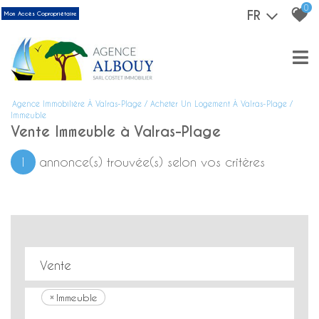
0
FR
Mon Accès Copropriétaire
Agence Immobilière À Valras-Plage
Acheter Un Logement À Valras-Plage
Immeuble
Vente Immeuble à Valras-Plage
1
annonce(s) trouvée(s) selon vos critères
Vente
×
Immeuble