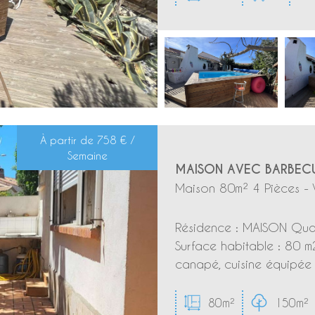
À partir de
758 € /
Semaine
MAISON AVEC BARBECU
Maison 80m² 4 Pièces - 
Résidence : MAISON Quar
Surface habitable : 80 m
canapé, cuisine équipée 
80m²
150m²