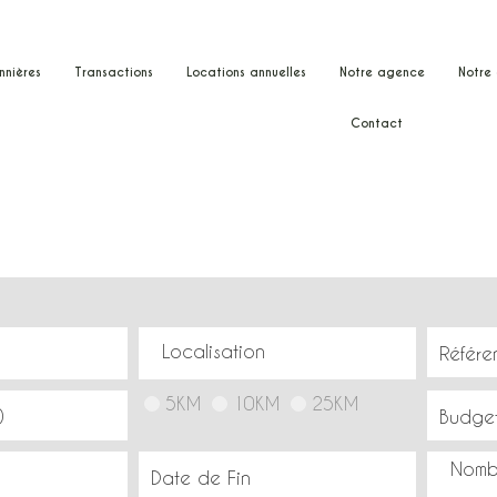
nnières
transactions
locations annuelles
notre agence
notr
contact
ne
n
5KM
10KM
25KM
Nomb