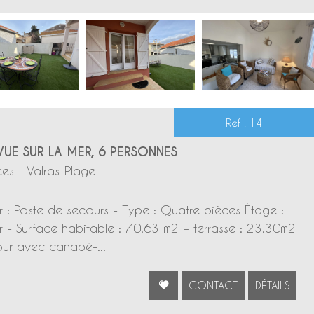
Ref : 14
UE SUR LA MER, 6 PERSONNES
es - Valras-Plage
: Poste de secours - Type : Quatre pièces Étage :
 - Surface habitable : 70.63 m2 + terrasse : 23.30m2
our avec canapé-...
CONTACT
DÉTAILS