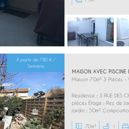
À partir de
780 € /
Semaine
MAISON AVEC PISCINE 
Maison 70m² 3 Pièces - 
Résidence : 3 RUE DES CH
pièces Étage : Rez de jar
jardin : 50m² Composition
70m²
1