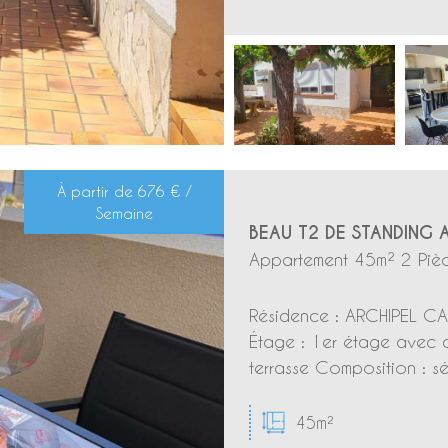
À partir de
676 € /
Semaine
BEAU T2 DE STANDING 
Appartement 45m² 2 Pièc
Résidence : ARCHIPEL CAP
Étage : 1er étage avec 
terrasse Composition : s
45m²