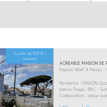
À partir de
950 € /
Semaine
AGREABLE MAISON DE P
Maison 90m² 4 Pièces - 
Résidence : MAISON Quart
pièces Étage : RDC - Sur
Composition : séjour ave