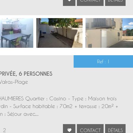
Ref : 1
PRIVÉE, 6 PERSONNES
Valras-Plage
AUMIERES Quartier : Casino - Type : Maison trois
din - Surface habitable : 70m2 + terrasse : 20m² +
 : Séjour avec...
2
CONTACT
DÉTAILS