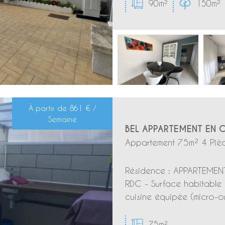
90m²
150m²
À partir de
861 € /
Semaine
BEL APPARTEMENT EN C
Appartement 75m² 4 Pièc
Résidence : APPARTEMENT 
RDC - Surface habitable 
cuisine équipée (micro-on
75m²