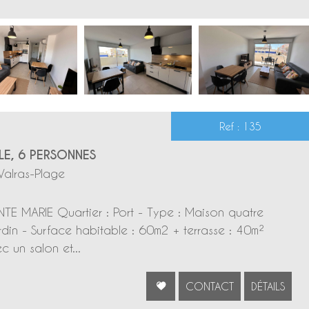
Ref : 135
LE, 6 PERSONNES
Valras-Plage
NTE MARIE Quartier : Port - Type : Maison quatre
rdin - Surface habitable : 60m2 + terrasse : 40m²
 un salon et...
CONTACT
DÉTAILS