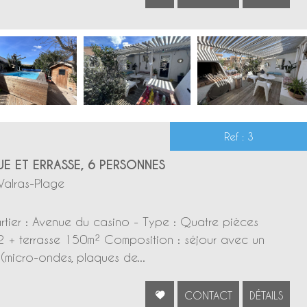
Ref : 3
E ET ERRASSE, 6 PERSONNES
Valras-Plage
tier : Avenue du casino - Type : Quatre pièces
2 + terrasse 150m² Composition : séjour avec un
(micro-ondes, plaques de...
CONTACT
DÉTAILS