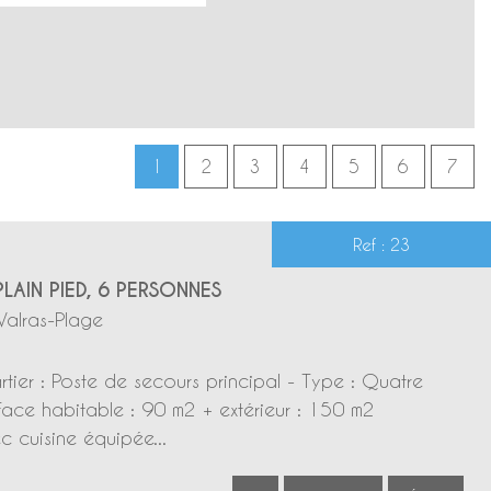
1
2
3
4
5
6
7
Ref : 23
LAIN PIED, 6 PERSONNES
Valras-Plage
ier : Poste de secours principal - Type : Quatre
face habitable : 90 m2 + extérieur : 150 m2
c cuisine équipée...