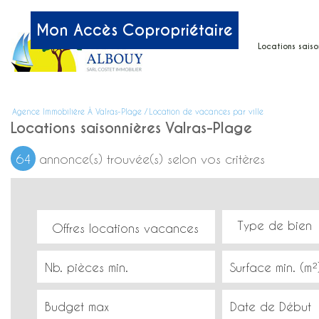
Mon Accès Copropriétaire
accueil
locations saiso
nos services
catalogue
Agence Immobilière À Valras-Plage
Location de vacances par ville
Locations saisonnières Valras-Plage
reservez en lig
64
annonce(s) trouvée(s) selon vos critères
par localisatio
Offres locations vacances