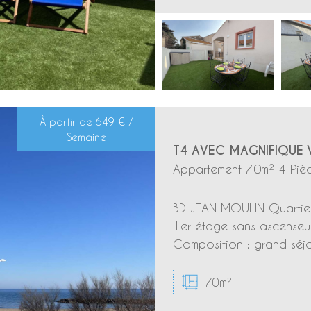
À partir de
649 € /
Semaine
T4 AVEC MAGNIFIQUE V
Appartement 70m² 4 Pièc
BD JEAN MOULIN Quartier 
1er étage sans ascenseur
Composition : grand séj
70m²