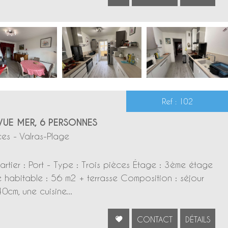
Ref : 102
VUE MER, 6 PERSONNES
es - Valras-Plage
tier : Port - Type : Trois pièces Étage : 3ème étage
 habitable : 56 m2 + terrasse Composition : séjour
cm, une cuisine...
CONTACT
DÉTAILS