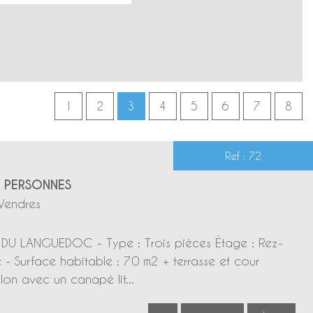
1
2
3
4
5
6
7
8
Ref : 72
6 PERSONNES
Vendres
DU LANGUEDOC - Type : Trois pièces Étage : Rez-
- Surface habitable : 70 m2 + terrasse et cour
lon avec un canapé lit...