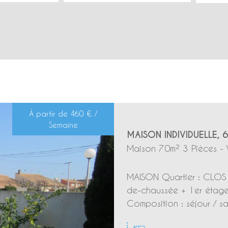
À partir de
460 € /
Semaine
MAISON INDIVIDUELLE, 
Maison 70m² 3 Pièces - 
MAISON Quartier : CLOS 
de-chaussée + 1er étage 
Composition : séjour / sa