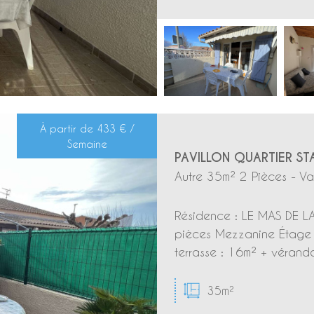
À partir de
433 € /
Semaine
PAVILLON QUARTIER ST
Autre 35m² 2 Pièces - Va
Résidence : LE MAS DE LA
pièces Mezzanine Étage 
terrasse : 16m² + véranda
35m²