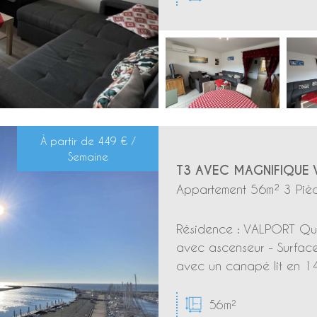
À partir de
449 € /
Semaine
T3 AVEC MAGNIFIQUE 
Appartement 56m² 3 Pièc
Résidence : VALPORT Quar
avec ascenseur - Surface
avec un canapé lit en 140
56m²