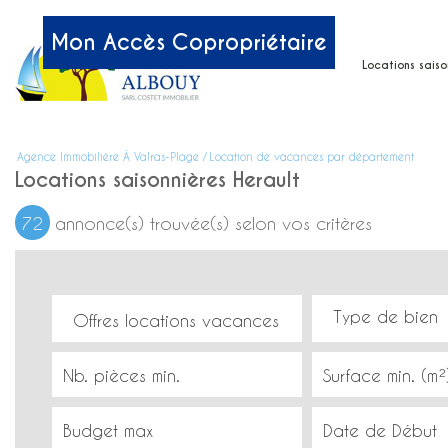
Mon Accès Copropriétaire
accueil
locations saiso
nos services
catalogue
Agence Immobilière À Valras-Plage
Location de vacances par département
Locations saisonnières Herault
reservez en lig
72
annonce(s) trouvée(s) selon vos critères
par localisatio
Offres locations vacances