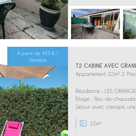
À partir de
433 € /
Semaine
T2 CABINE AVEC GRAND
Appartement 32m² 2 Pièc
Résidence : LES ORANGER
Étage : Rez-de-chaussée 
Séjour avec canapé, une 
32m²