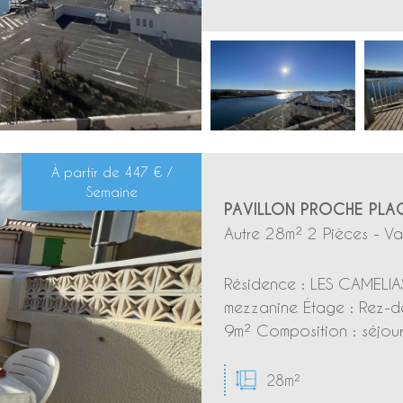
À partir de
447 € /
Semaine
PAVILLON PROCHE PLAG
Autre 28m² 2 Pièces - Va
Résidence : LES CAMELIAS
mezzanine Étage : Rez-de
9m² Composition : séjour
28m²