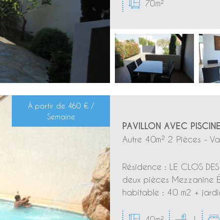
70m²
À partir de
460 € /
Semaine
PAVILLON AVEC PISCIN
Autre 40m² 2 Pièces - Va
Résidence : LE CLOS DES 
deux pièces Mezzanine É
habitable : 40 m2 + jardi
40m²
1