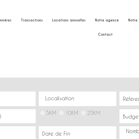
nnières
transactions
locations annuelles
notre agence
notr
contact
ne
n
5KM
10KM
25KM
Nomb