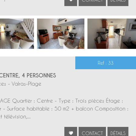
Ref : 33
CENTRE, 4 PERSONNES
es - Valras-Plage
AGE Quartier : Centre - Type : Trois pièces Étage :
r - Surface habitable : 50 m2 + balcon Composition :
télévision,...
CONTACT
DÉTAILS