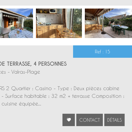
Ref : 15
E TERRASSE, 4 PERSONNES
es - Valras-Plage
S 2 Quartier : Casino - Type : Deux pièces cabine
- Surface habitable : 32 m2 + terrasse Composition :
cuisine équipée...
CONTACT
DÉTAILS