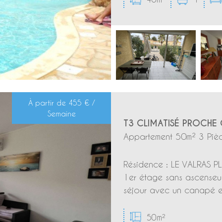
À partir de
455 € /
Semaine
T3 CLIMATISÉ PROCHE 
Appartement 50m² 3 Pièc
Résidence : LE VALRAS PL
1er étage sans ascenseu
séjour avec un canapé et 
50m²