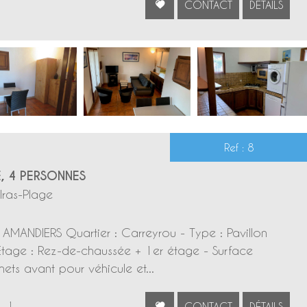
CONTACT
DÉTAILS
Ref : 8
E, 4 PERSONNES
lras-Plage
AMANDIERS Quartier : Carreyrou - Type : Pavillon
tage : Rez-de-chaussée + 1er étage - Surface
nets avant pour véhicule et...
1
CONTACT
DÉTAILS