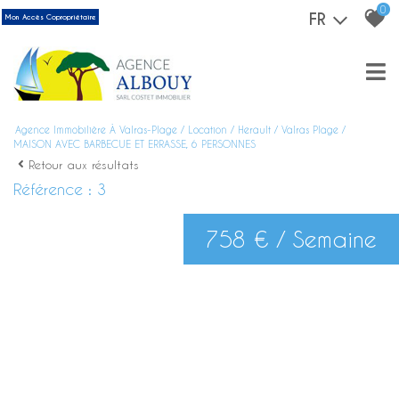
0
FR
Mon Accès Copropriétaire
Agence Immobilière À Valras-Plage
Location
Herault
Valras Plage
MAISON AVEC BARBECUE ET ERRASSE, 6 PERSONNES
Retour aux résultats
Référence : 3
758 € / Semaine