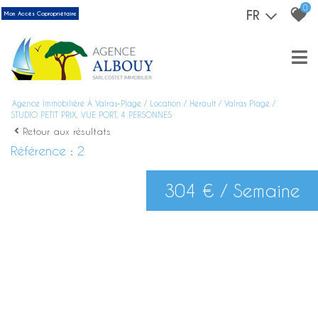
0
FR
Mon Accès Copropriétaire
Agence Immobilière À Valras-Plage
Location
Herault
Valras Plage
STUDIO PETIT PRIX, VUE PORT, 4 PERSONNES
Retour aux résultats
Référence : 2
304 € / Semaine