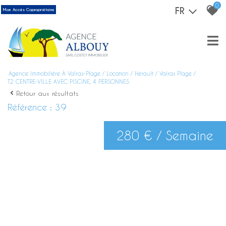
0
FR
Mon Accès Copropriétaire
Agence Immobilière À Valras-Plage
Location
Herault
Valras Plage
T2 CENTRE-VILLE AVEC PISCINE, 4 PERSONNES
Retour aux résultats
Référence : 39
280 € / Semaine