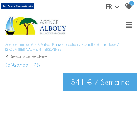
0
FR
Mon Accès Copropriétaire
Agence Immobilière À Valras-Plage
Location
Herault
Valras Plage
T2 QUARTIER CALME, 4 PERSONNES
Retour aux résultats
Référence : 28
341 € / Semaine