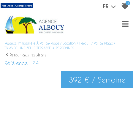
0
FR
Mon Accès Copropriétaire
Agence Immobilière À Valras-Plage
Location
Herault
Valras Plage
T3 AVEC UNE BELLE TERRASSE, 4 PERSONNES
Retour aux résultats
Référence : 74
392 € / Semaine