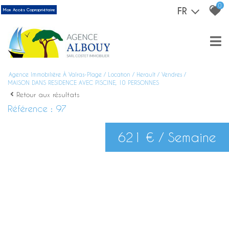
0
FR
Mon Accès Copropriétaire
Agence Immobilière À Valras-Plage
Location
Herault
Vendres
MAISON DANS RESIDENCE AVEC PISCINE, 10 PERSONNES
Retour aux résultats
Référence : 97
621 € / Semaine