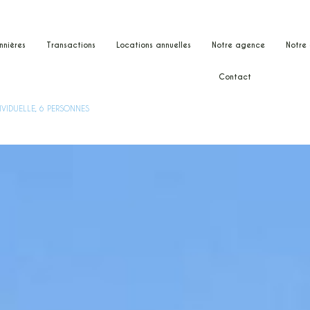
nnières
transactions
locations annuelles
notre agence
notr
contact
IVIDUELLE, 6 PERSONNES
ne
n