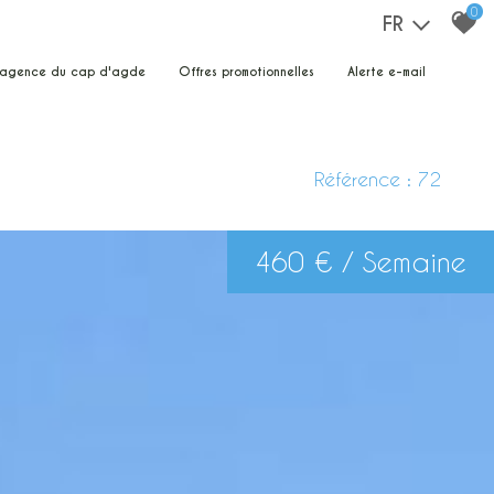
0
FR
e agence du cap d'agde
offres promotionnelles
alerte e-mail
Référence : 72
460 € / Semaine