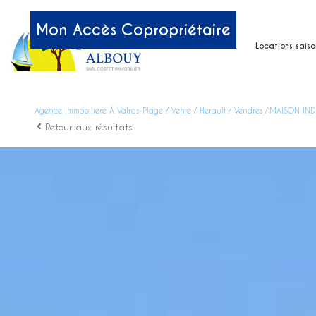
Mon Accès Copropriétaire
accueil
locations saiso
nos services
catalogue
Agence Immobilière À Valras-Plage
Vente
Herault
Vendres
MAISON IND
Retour aux résultats
reservez en lig
par localisatio