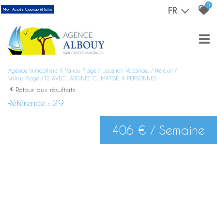
0
FR
Mon Accès Copropriétaire
Agence Immobilière À Valras-Plage
Location Vacances
Herault
Valras Plage
T2 AVEC JARDINET, CLIMATISÉ, 4 PERSONNES
Retour aux résultats
Référence : 29
406 € / Semaine